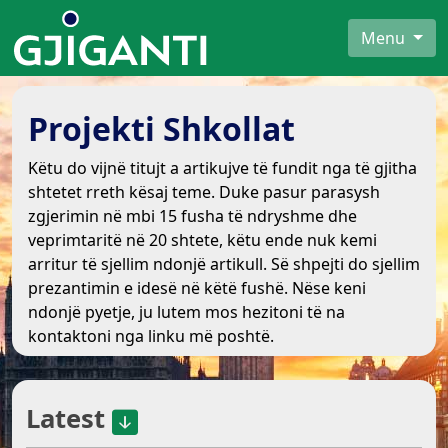
Menu
Projekti Shkollat
Këtu do vijnë titujt a artikujve të fundit nga të gjitha
shtetet rreth kësaj teme. Duke pasur parasysh
zgjerimin në mbi 15 fusha të ndryshme dhe
veprimtaritë në 20 shtete, këtu ende nuk kemi
arritur të sjellim ndonjë artikull. Së shpejti do sjellim
prezantimin e idesë në këtë fushë. Nëse keni
ndonjë pyetje, ju lutem mos hezitoni të na
kontaktoni nga linku më poshtë.
Latest