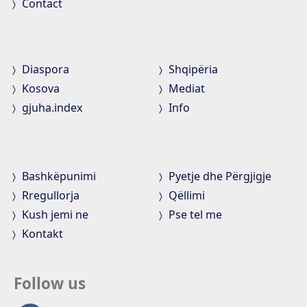
Contact
Diaspora
Shqipëria
Kosova
Mediat
gjuha.index
Info
Bashkëpunimi
Pyetje dhe Përgjigje
Rregullorja
Qëllimi
Kush jemi ne
Pse tel me
Kontakt
Follow us