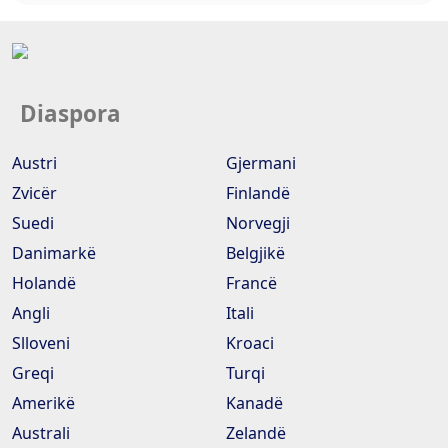
Diaspora
Austri
Gjermani
Zvicër
Finlandë
Suedi
Norvegji
Danimarkë
Belgjikë
Holandë
Francë
Angli
Itali
Slloveni
Kroaci
Greqi
Turqi
Amerikë
Kanadë
Australi
Zelandë