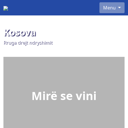
Menu
Kosova
Rruga drejt ndryshimit
Mirë se vini