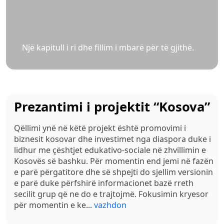
Një kapitull i ri dhe fillim i mbarë për të gjithë.
Prezantimi i projektit “Kosova”
Qëllimi ynë në këtë projekt është promovimi i
biznesit kosovar dhe investimet nga diaspora duke i
lidhur me çështjet edukativo-sociale në zhvillimin e
Kosovës së bashku. Për momentin end jemi në fazën
e parë përgatitore dhe së shpejti do sjellim versionin
e parë duke përfshirë informacionet bazë rreth
secilit grup që ne do e trajtojmë. Fokusimin kryesor
për momentin e ke...
vazhdon