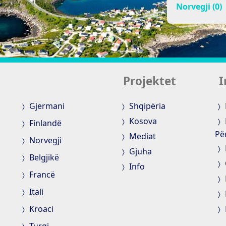
Norvegji (0)
Projektet
I
Gjermani
Shqipëria
Kosova
Finlandë
Pë
Mediat
Norvegji
Gjuha
Belgjikë
Info
Francë
Itali
Kroaci