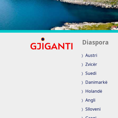
Diaspora
Austri
Zvicër
Suedi
Danimarkë
Holandë
Angli
Slloveni