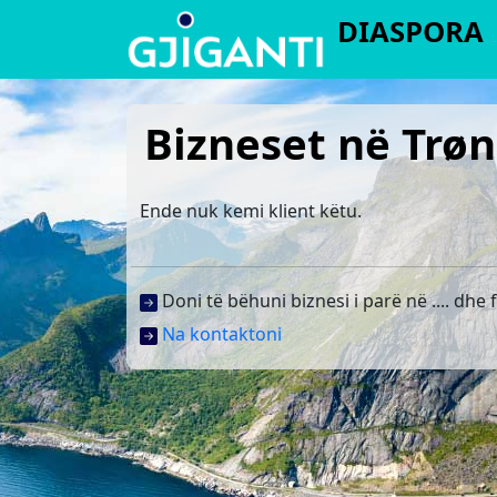
DIASPORA
Bizneset në Trø
Ende nuk kemi klient këtu.
Doni të bëhuni biznesi i parë në .... dhe 
Na kontaktoni