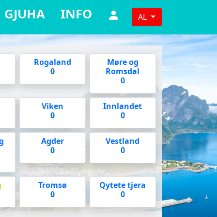
GJUHA
INFO
AL
Rogaland
Møre og
0
Romsdal
0
d
Viken
Innlandet
0
0
g
Agder
Vestland
k
0
0
g
Tromsø
Qytete tjera
0
0