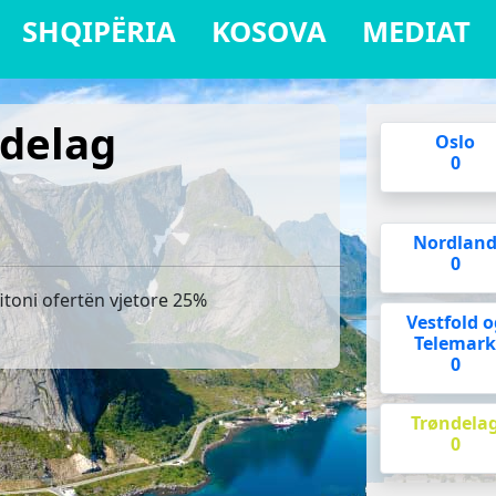
SHQIPËRIA
KOSOVA
MEDIAT
ndelag
Oslo
0
Nordlan
0
fitoni ofertën vjetore 25%
Vestfold o
Telemar
0
Trøndela
0