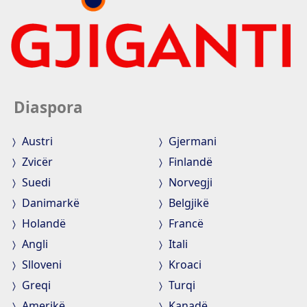
Diaspora
Austri
Gjermani
Zvicër
Finlandë
Suedi
Norvegji
Danimarkë
Belgjikë
Holandë
Francë
Angli
Itali
Slloveni
Kroaci
Greqi
Turqi
Amerikë
Kanadë