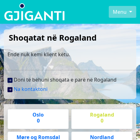
Menu
Shoqatat në Rogaland
Ende nuk kemi klient këtu.
Doni të bëhuni shoqata e parë në Rogaland
Na kontaktoni
Oslo
Rogaland
0
0
Møre og Romsdal
Nordland