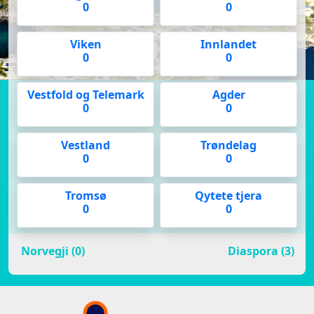
0
0
Viken
Innlandet
0
0
Vestfold og Telemark
Agder
0
0
Vestland
Trøndelag
0
0
Tromsø
Qytete tjera
0
0
Norvegji (0)
Diaspora (3)