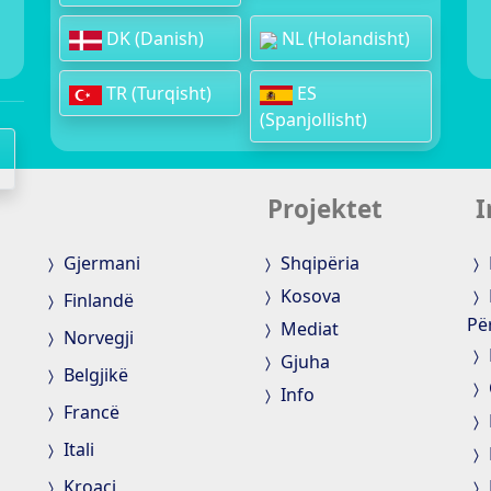
DK (Danish)
NL (Holandisht)
TR (Turqisht)
ES
(Spanjollisht)
Projektet
I
Gjermani
Shqipëria
Kosova
Finlandë
Pë
Mediat
Norvegji
Gjuha
Belgjikë
Info
Francë
Itali
Kroaci