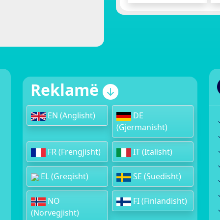
Reklamë
EN (Anglisht)
DE
(Gjermanisht)
FR (Frengjisht)
IT (Italisht)
EL (Greqisht)
SE (Suedisht)
NO
FI (Finlandisht)
(Norvegjisht)