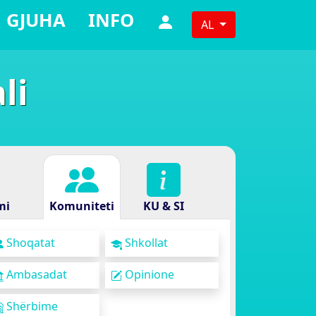
GJUHA
INFO
AL
li
mi
Komuniteti
KU & SI
Shoqatat
Shkollat
Ambasadat
Opinione
Shërbime