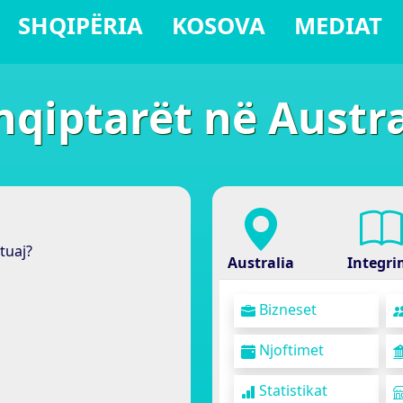
SHQIPËRIA
KOSOVA
MEDIAT
hqiptarët në Austra
tuaj?
Australia
Integri
Bizneset
Njoftimet
Statistikat