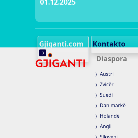
01.12.2025
Gjiganti.com
Kontakto
Diaspora
Austri
Zvicër
Suedi
Danimarkë
Holandë
Angli
Slloveni