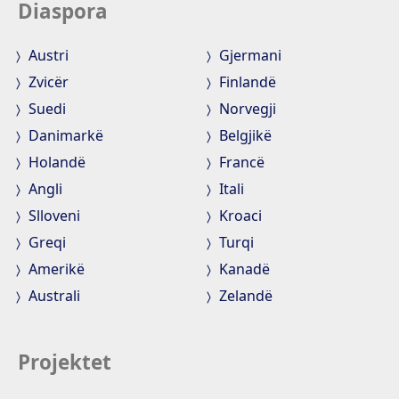
Diaspora
Austri
Gjermani
Zvicër
Finlandë
Suedi
Norvegji
Danimarkë
Belgjikë
Holandë
Francë
Angli
Itali
Slloveni
Kroaci
Greqi
Turqi
Amerikë
Kanadë
Australi
Zelandë
Projektet