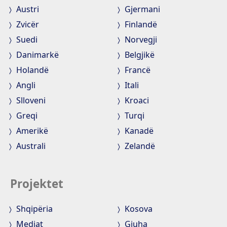
Austri
Gjermani
Zvicër
Finlandë
Suedi
Norvegji
Danimarkë
Belgjikë
Holandë
Francë
Angli
Itali
Slloveni
Kroaci
Greqi
Turqi
Amerikë
Kanadë
Australi
Zelandë
Projektet
Shqipëria
Kosova
Mediat
Gjuha