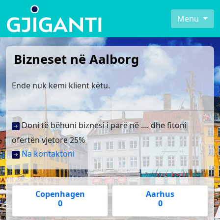
Menu
Bizneset në Aalborg
Ende nuk kemi klient këtu.
Doni të bëhuni biznesi i parë në .... dhe fitoni
ofertën vjetore 25%
Na kontaktoni
Copenhagen
Aarhus
0
0