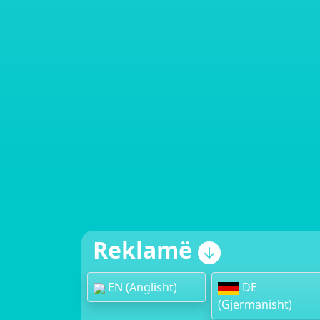
Reklamë
EN (Anglisht)
DE
(Gjermanisht)