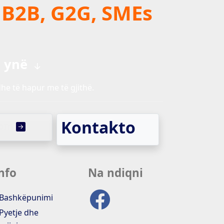
 B2B, G2G, SMEs
i ynë
he të hapur me të gjithë.
Kontakto
com
nfo
Na ndiqni
Bashkëpunimi
Pyetje dhe