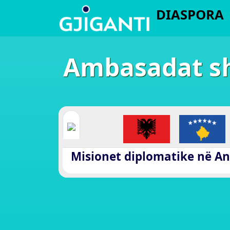
DIASPORA
Ambasadat shq
Misionet diplomatike në An