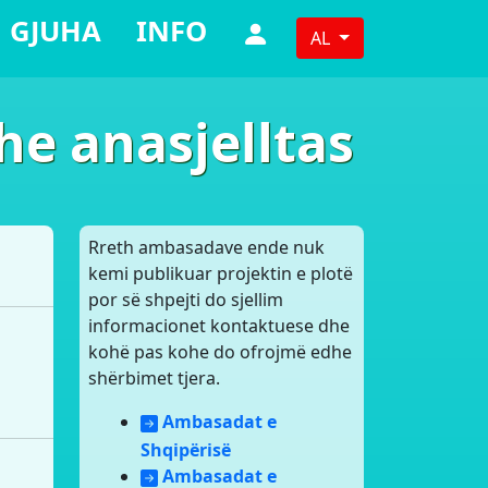
GJUHA
INFO
AL
he anasjelltas
Rreth ambasadave ende nuk
kemi publikuar projektin e plotë
por së shpejti do sjellim
informacionet kontaktuese dhe
kohë pas kohe do ofrojmë edhe
shërbimet tjera.
Ambasadat e
Shqipërisë
Ambasadat e