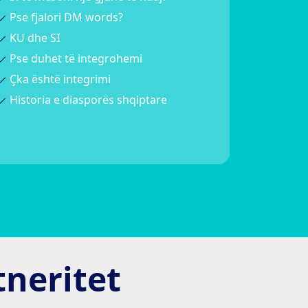
Pse fjalori DM words?
KU dhe SI
Pse duhet të integrohemi
Çka është integrimi
Historia e diasporës shqiptare
tneritet