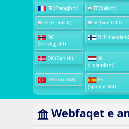
FR (Frengjisht)
IT (Italisht)
EL (Greqisht)
SE (Suedisht)
NO
FI (Finlandisht
(Norvegjisht)
DK (Danish)
NL
(Holandisht)
TR (Turqisht)
ES
(Spanjollisht)
Webfaqet e a