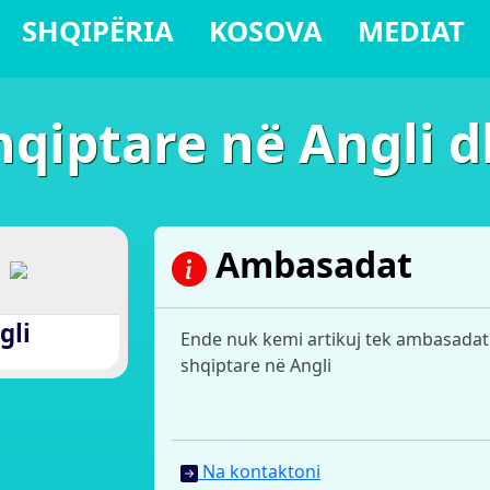
SHQIPËRIA
KOSOVA
MEDIAT
iptare në Angli d
Ambasadat
gli
Ende nuk kemi artikuj tek ambasadat
shqiptare në Angli
Na kontaktoni