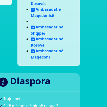
Kosovës
Ambasadat e
Maqedonisë
Ambasadat në
Shqipëri
Ambasadat në
Kosovë
Ambasadat në
Maqedoni
Diaspora
Trajnimet
Si të mësoni një gjuhë të huaj?