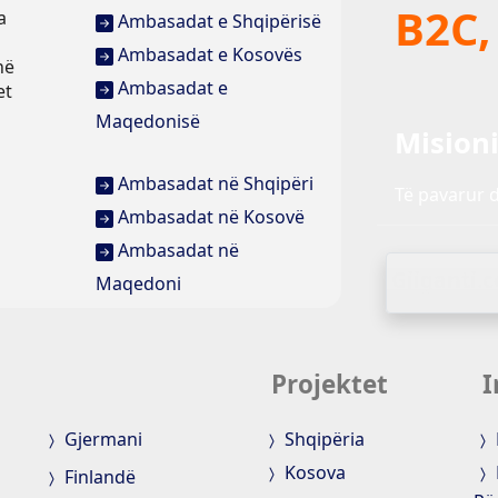
B2C,
a
Ambasadat e Shqipërisë
Ambasadat e Kosovës
në
Ambasadat e
et
Maqedonisë
Mision
Ambasadat në Shqipëri
Të pavarur d
Ambasadat në Kosovë
Ambasadat në
Gjiganti.
Maqedoni
Projektet
I
Gjermani
Shqipëria
Kosova
Finlandë