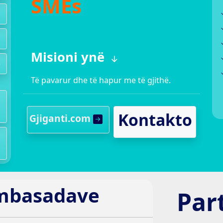
SMEs
Misioni ynë
)
Të pavarur dhe të hapur me të gjithë.
Kontakto
Gjiganti.com
mbasadave
Par