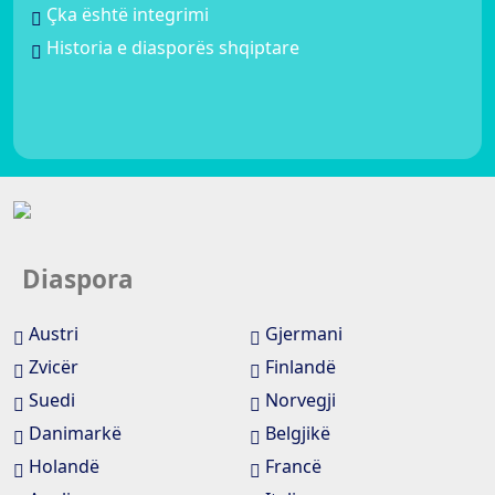
Çka është integrimi
Historia e diasporës shqiptare
Diaspora
Austri
Gjermani
Zvicër
Finlandë
Suedi
Norvegji
Danimarkë
Belgjikë
Holandë
Francë