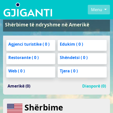
Menu
Shërbime të ndryshme në Amerikë
Agjenci turistike ( 0 )
Edukim ( 0 )
Restorante ( 0 )
Shëndetsi ( 0 )
Web ( 0 )
Tjera ( 0 )
Amerikë (0)
Diasporë (0)
Shërbime