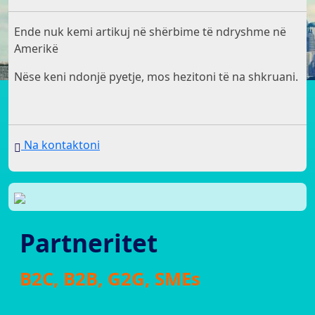
Ende nuk kemi artikuj në shërbime të ndryshme në
Amerikë
Nëse keni ndonjë pyetje, mos hezitoni të na shkruani.
Na kontaktoni
Partneritet
B2C, B2B, G2G, SMEs