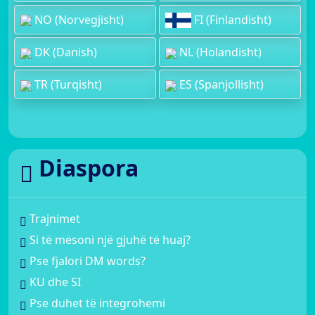
NO (Norvegjisht)
FI (Finlandisht)
DK (Danish)
NL (Holandisht)
TR (Turqisht)
ES (Spanjollisht)
Diaspora
Trajnimet
Si të mësoni një gjuhë të huaj?
Pse fjalori DM words?
KU dhe SI
Pse duhet të integrohemi