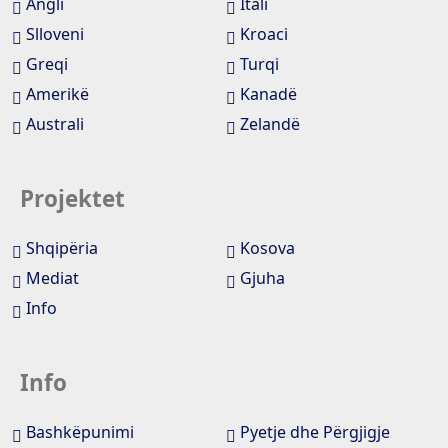
Angli
Itali
Slloveni
Kroaci
Greqi
Turqi
Amerikë
Kanadë
Australi
Zelandë
Projektet
Shqipëria
Kosova
Mediat
Gjuha
Info
Info
Bashkëpunimi
Pyetje dhe Përgjigje