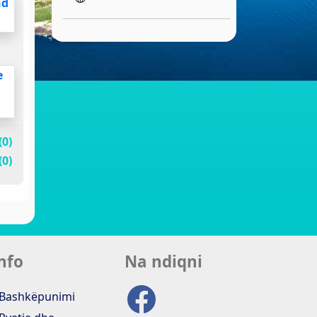
nd
e
(0)
(0)
nfo
Na ndiqni
Bashkëpunimi