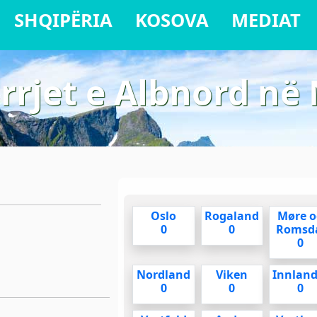
SHQIPËRIA
KOSOVA
MEDIAT
rjet e Albnord në 
Oslo
Rogaland
Møre o
0
0
Romsd
0
Nordland
Viken
Innland
0
0
0