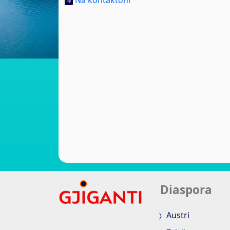
Na kontaktoni
Diaspora
Austri