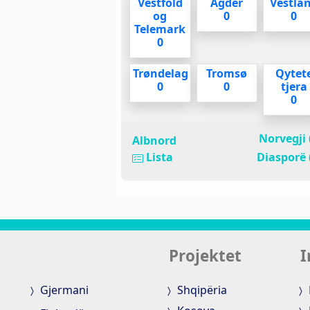
Vestfold
Agder
Vestla
og
0
0
Telemark
0
Trøndelag
Tromsø
Qytet
0
0
tjera
0
Norvegji 
Albnord
Lista
Diasporë 
Projektet
I
Gjermani
Shqipëria