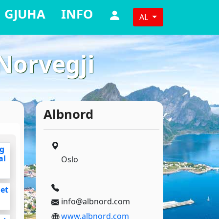
GJUHA
INFO
AL
Norvegji
Albnord
g
al
Oslo
et
info@albnord.com
www.albnord.com