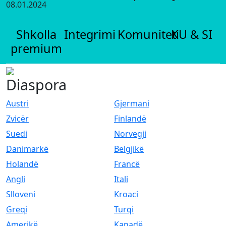
08.01.2024
Shkolla
Integrimi
Komuniteti
KU & SI
premium
Diaspora
Austri
Gjermani
Zvicër
Finlandë
Suedi
Norvegji
Danimarkë
Belgjikë
Holandë
Francë
Angli
Itali
Slloveni
Kroaci
Greqi
Turqi
Amerikë
Kanadë