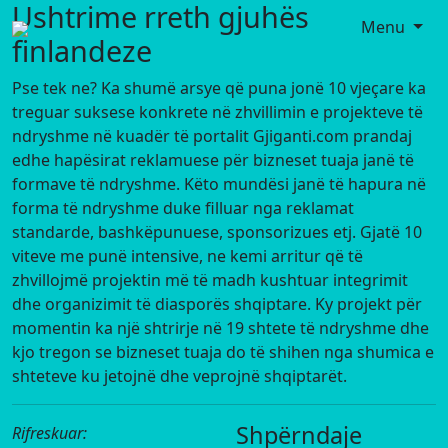
Ushtrime rreth gjuhës
Menu
finlandeze
Pse tek ne? Ka shumë arsye që puna jonë 10 vjeçare ka
treguar suksese konkrete në zhvillimin e projekteve të
ndryshme në kuadër të portalit Gjiganti.com prandaj
edhe hapësirat reklamuese për bizneset tuaja janë të
formave të ndryshme. Këto mundësi janë të hapura në
forma të ndryshme duke filluar nga reklamat
standarde, bashkëpunuese, sponsorizues etj. Gjatë 10
viteve me punë intensive, ne kemi arritur që të
zhvillojmë projektin më të madh kushtuar integrimit
dhe organizimit të diasporës shqiptare. Ky projekt për
momentin ka një shtrirje në 19 shtete të ndryshme dhe
kjo tregon se bizneset tuaja do të shihen nga shumica e
shteteve ku jetojnë dhe veprojnë shqiptarët.
Shpërndaje
Rifreskuar: