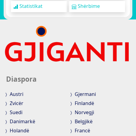
Statistikat
Shërbime
Diaspora
Austri
Gjermani
Zvicër
Finlandë
Suedi
Norvegji
Danimarkë
Belgjikë
Holandë
Francë