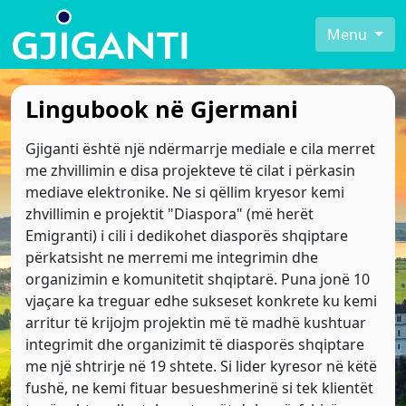
Menu
Lingubook në Gjermani
Gjiganti është një ndërmarrje mediale e cila merret
me zhvillimin e disa projekteve të cilat i përkasin
mediave elektronike. Ne si qëllim kryesor kemi
zhvillimin e projektit "Diaspora" (më herët
Emigranti) i cili i dedikohet diasporës shqiptare
përkatsisht ne merremi me integrimin dhe
organizimin e komunitetit shqiptarë. Puna jonë 10
vjaçare ka treguar edhe sukseset konkrete ku kemi
arritur të krijojm projektin më të madhë kushtuar
integrimit dhe organizimit të diasporës shqiptare
me një shtrirje në 19 shtete. Si lider kyresor në këtë
fushë, ne kemi fituar besueshmerinë si tek klientët