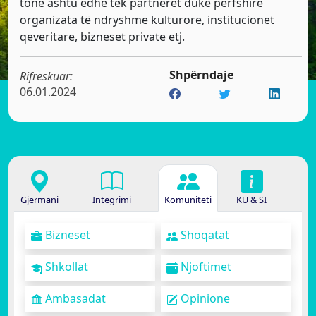
tonë ashtu edhe tek partnerët duke përfshirë
organizata të ndryshme kulturore, institucionet
qeveritare, bizneset private etj.
Shpërndaje
Rifreskuar:
06.01.2024
Gjermani
Integrimi
Komuniteti
KU & SI
Bizneset
Shoqatat
Shkollat
Njoftimet
Ambasadat
Opinione