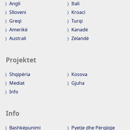
Angli
Itali
Slloveni
Kroaci
Greqi
Turqi
Amerikë
Kanadë
Australi
Zelandë
Projektet
Shqipëria
Kosova
Mediat
Gjuha
Info
Info
Bashkëpunimi
Pyetje dhe Përgjigje