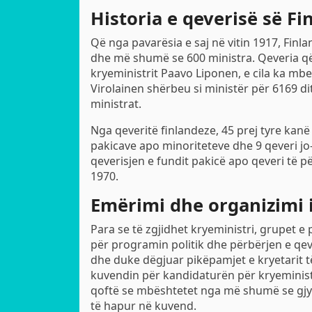
Historia e qeverisë së Fi
Që nga pavarësia e saj në vitin 1917, Finl
dhe më shumë se 600 ministra. Qeveria që
kryeministrit Paavo Liponen, e cila ka mbe
Virolainen shërbeu si ministër për 6169 di
ministrat.
Nga qeveritë finlandeze, 45 prej tyre kan
pakicave apo minoriteteve dhe 9 qeveri j
qeverisjen e fundit pakicë apo qeveri të 
1970.
Emërimi dhe organizimi i
Para se të zgjidhet kryeministri, grupet 
për programin politik dhe përbërjen e qev
dhe duke dëgjuar pikëpamjet e kryetarit t
kuvendin për kandidaturën për kryeministë
qoftë se mbështetet nga më shumë se gjy
të hapur në kuvend.