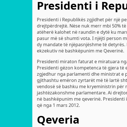
Presidenti i Rep
Presidenti i Republikës zgjidhet për një p
drejtpërdrejtë. Nëse nuk merr mbi 50% të
atëherë kalohet në raundin e dytë ku mar
pasur më së shumti vota. I njëjti person 
dy mandate të njëpasnjëshme të detyrës.
ekzekutiv në bashkëpunim me Qeverinë.
Presidenti miraton faturat e miratuara nga
Presidenti gëzon kompetenca të gjera të 
zgjedhur nga parlamenti dhe ministrat e p
gjithashtu emëron zyrtarët më të lartë shte
vendosë së bashku me kryeministrin për m
jashtëzakonshme parlamentare. Ai drejton
në bashkëpunim me qeverinë. Presidenti i 
që nga 1 mars 2012.
Qeveria