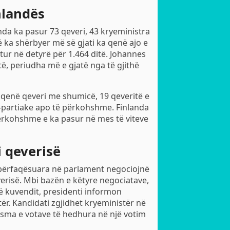
nlandës
anda ka pasur 73 qeveri, 43 kryeministra
 ka shërbyer më së gjati ka qenë ajo e
tur në detyrë për 1.464 ditë. Johannes
të, periudha më e gjatë nga të gjithë
ë qenë qeveri me shumicë, 19 qeveritë e
o-partiake apo të përkohshme. Finlanda
përkohshme e ka pasur në mes të viteve
 qeverisë
e përfaqësuara në parlament negociojnë
erisë. Mbi bazën e këtyre negociatave,
ë kuvendit, presidenti informon
r. Kandidati zgjidhet kryeministër në
sma e votave të hedhura në një votim