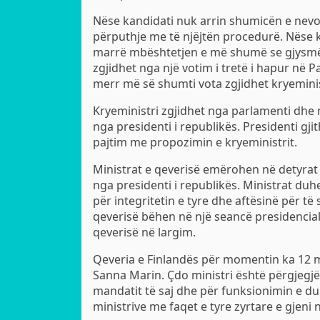
Nëse kandidati nuk arrin shumicën e nevoj
përputhje me të njëjtën procedurë. Nëse ka
marrë mbështetjen e më shumë se gjysmës
zgjidhet nga një votim i tretë i hapur në P
merr më së shumti vota zgjidhet kryeminis
Kryeministri zgjidhet nga parlamenti dhe
nga presidenti i republikës. Presidenti gj
pajtim me propozimin e kryeministrit.
Ministrat e qeverisë emërohen në detyrat 
nga presidenti i republikës. Ministrat duhe
për integritetin e tyre dhe aftësinë për t
qeverisë bëhen në një seancë presidencia
qeverisë në largim.
Qeveria e Finlandës për momentin ka 12 m
Sanna Marin. Çdo ministri është përgjegjë
mandatit të saj dhe për funksionimin e duh
ministrive me faqet e tyre zyrtare e gjeni 