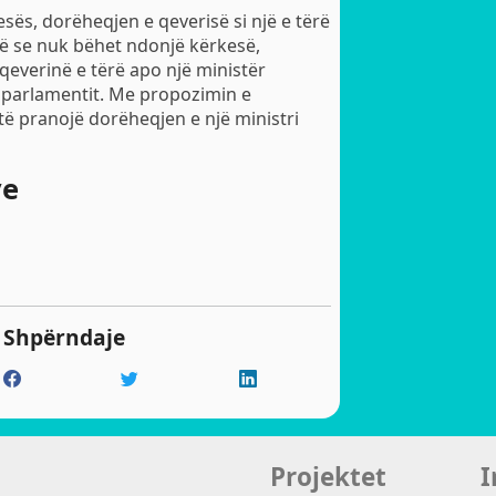
esës, dorëheqjen e qeverisë si një e tërë
ftë se nuk bëhet ndonjë kërkesë,
qeverinë e tërë apo një ministër
e parlamentit. Me propozimin e
të pranojë dorëheqjen e një ministri
ve
Shpërndaje
Projektet
I