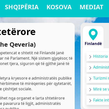
SHQIPËRIA
KOSOVA
MEDIAT
tetërore
dhe Qeveria)
Finlandë
petencat e shtetit në Finlandë janë
Historia
uar në Parlament. Një sistem gjyqësor, të
net tjera, siguron që të gjithë janë të
Administ
 detyra kryesore e administratës publike
Turizmi 
shërbimeve të mirëqenies për qytetarët,
e çështjet sociale.
Mirë se 
ëhet nga organet e larta shtetërore
Fakte in
e pavarura të ligjit, administratës
ra publike.