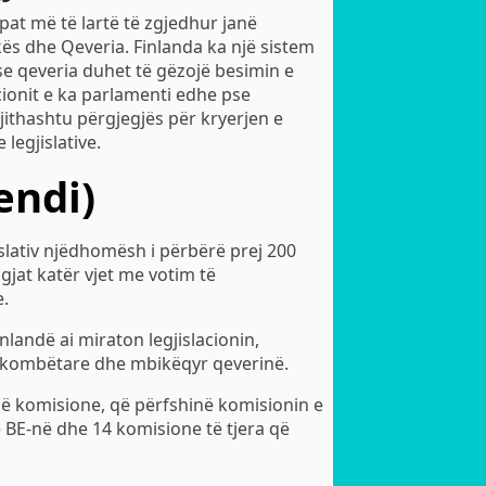
pat më të lartë të zgjedhur janë
kës dhe Qeveria. Finlanda ka një sistem
se qeveria duhet të gëzojë besimin e
acionit e ka parlamenti edhe pse
jithashtu përgjegjës për kryerjen e
legjislative.
endi)
islativ njëdhomësh i përbërë prej 200
gjat katër vjet me votim të
e.
nlandë ai miraton legjislacionin,
dërkombëtare dhe mbikëqyr qeverinë.
 në komisione, që përfshinë komisionin e
 BE-në dhe 14 komisione të tjera që