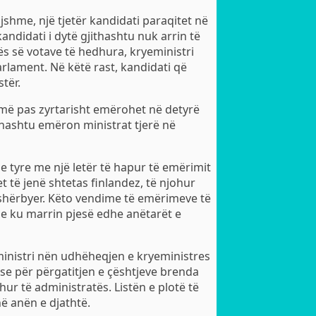
shme, një tjetër kandidati paraqitet në
ndidati i dytë gjithashtu nuk arrin të
 së votave të hedhura, kryeministri
arlament. Në këtë rast, kandidati që
tër.
 më pas zyrtarisht emërohet në detyrë
ithashtu emëron ministrat tjerë në
e tyre me një letër të hapur të emërimit
t të jenë shtetas finlandez, të njohur
ë shërbyer. Këto vendime të emërimeve të
le ku marrin pjesë edhe anëtarët e
inistri nën udhëheqjen e kryeministres
se për përgatitjen e çështjeve brenda
ur të administratës. Listën e plotë të
në anën e djathtë.