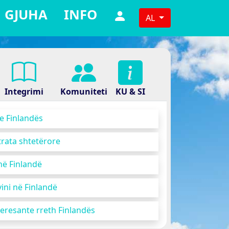
GJUHA
INFO
AL
Integrimi
Komuniteti
KU & SI
 e Finlandës
rata shtetërore
në Finlandë
vini në Finlandë
teresante rreth Finlandës