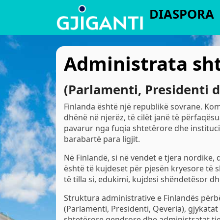
DIASPORA
Administrata sh
(Parlamenti, Presidenti 
Finlanda është një republikë sovrane. Kom
dhënë në njerëz, të cilët janë të përfaqës
pavarur nga fuqia shtetërore dhe institucio
barabartë para ligjit.
Në Finlandë, si në vendet e tjera nordike,
është të kujdeset për pjesën kryesore të 
të tilla si, edukimi, kujdesi shëndetësor dh
Struktura administrative e Finlandës përb
(Parlamenti, Presidenti, Qeveria), gjykatat 
shtetërore qendrore dhe administratat tje