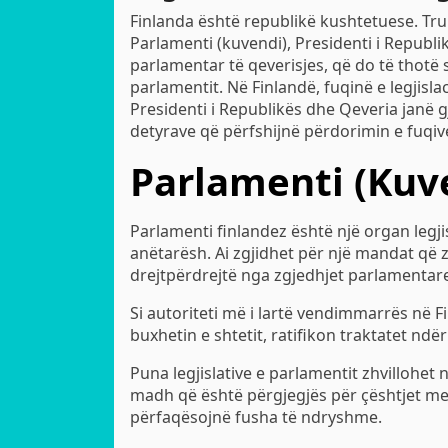
Finlanda është republikë kushtetuese. Tru
Parlamenti (kuvendi), Presidenti i Republi
parlamentar të qeverisjes, që do të thotë 
parlamentit. Në Finlandë, fuqinë e legjisl
Presidenti i Republikës dhe Qeveria janë g
detyrave që përfshijnë përdorimin e fuqive 
Parlamenti (Kuv
Parlamenti finlandez është një organ legj
anëtarësh. Ai zgjidhet për një mandat që z
drejtpërdrejtë nga zgjedhjet parlamentar
Si autoriteti më i lartë vendimmarrës në Fi
buxhetin e shtetit, ratifikon traktatet n
Puna legjislative e parlamentit zhvillohet
madh që është përgjegjës për çështjet me
përfaqësojnë fusha të ndryshme.