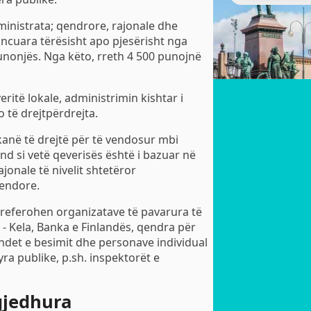
inistrata; qendrore, rajonale dhe
nancuara tërësisht apo pjesërisht nga
punonjës. Nga këto, rreth 4 500 punojnë
eritë lokale, administrimin kishtar i
o të drejtpërdrejta.
kanë të drejtë për të vendosur mbi
land si vetë qeverisës është i bazuar në
ajonale të nivelit shtetëror
endore.
i referohen organizatave të pavarura të
ve - Kela, Banka e Finlandës, qendra për
 fondet e besimit dhe personave individual
yra publike, p.sh. inspektorët e
gjedhura