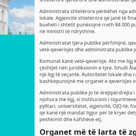
Administrata shtetërore përbëhet nga adm
lokale. Agjencitë shtetërore që janë të fi
buxheti i shtetit punësojnë rreth 84 000 
në ministri të ndryshme.
Administratat tjera publike përfshijnë, qev
vetë-qeverisjes dhe administrata publike j
Komunat kanë vetë-qeverisje. Ato me ligj 
çështjet nën juridiksionin e tyre. Ishulli Å
një ligj të veçantë. Autoritetet lokale dhe r
bashkëpunojnë me organet e qeverisjes v
Administrata publike jo të drejtpërdrejta 
njohura me ligj, si institucioni i sigurime
pylltari, universitetet, agjencitë, OJQ-të,
që kanë një mandat ligjor për të kryer det
peshkimit dhe kafshëve etj.
Organet më të larta të z