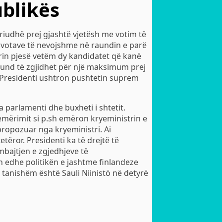
ublikës
eriudhë prej gjashtë vjetësh me votim të
 votave të nevojshme në raundin e parë
rin pjesë vetëm dy kandidatet që kanë
mund të zgjidhet për një maksimum prej
 Presidenti ushtron pushtetin suprem
 parlamenti dhe buxheti i shtetit.
emërimit si p.sh emëron kryeministrin e
ropozuar nga kryeministri. Ai
tëror. Presidenti ka të drejtë të
bajtjen e zgjedhjeve të
 edhe politikën e jashtme finlandeze
tanishëm është Sauli Niinistö në detyrë