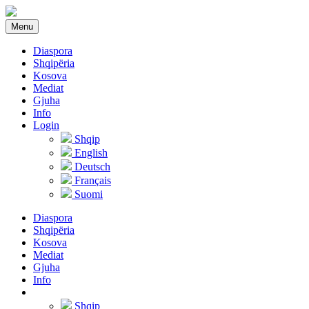
Menu
Diaspora
Shqipëria
Kosova
Mediat
Gjuha
Info
Login
Shqip
English
Deutsch
Français
Suomi
Diaspora
Shqipëria
Kosova
Mediat
Gjuha
Info
Shqip