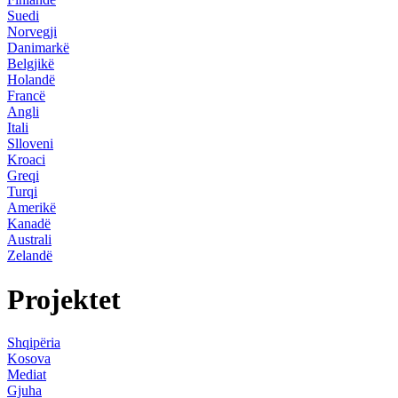
Suedi
Norvegji
Danimarkë
Belgjikë
Holandë
Francë
Angli
Itali
Slloveni
Kroaci
Greqi
Turqi
Amerikë
Kanadë
Australi
Zelandë
Projektet
Shqipëria
Kosova
Mediat
Gjuha