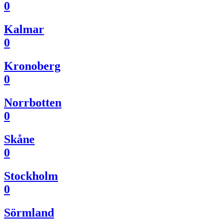
0
Kalmar
0
Kronoberg
0
Norrbotten
0
Skåne
0
Stockholm
0
Sörmland