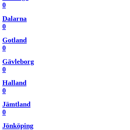
0
Dalarna
0
Gotland
0
Gävleborg
0
Halland
0
Jämtland
0
Jönköping