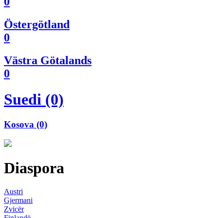
0
Östergötland
0
Västra Götalands
0
Suedi (0)
Kosova (0)
Diaspora
Austri
Gjermani
Zvicër
Finlandë